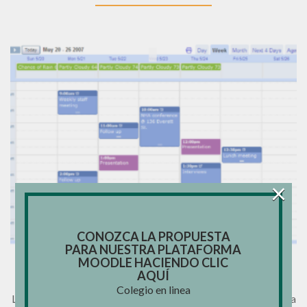
×
CONOZCA LA PROPUESTA
PARA NUESTRA PLATAFORMA
MOODLE HACIENDO CLIC
AGENDA DE TAREAS
AQUÍ
31/10/2019
Raffele Orefice
Colegio en linea
La AGENDA que utilizamos en la Plataforma Colegio en línea